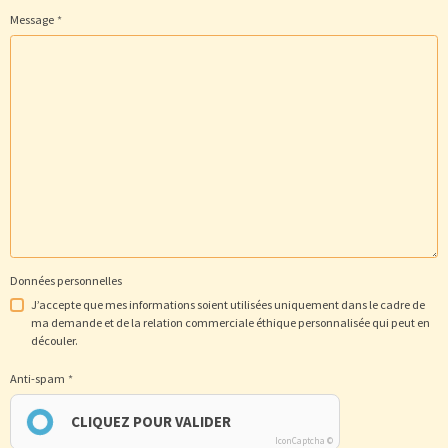
Message
Données personnelles
J’accepte que mes informations soient utilisées uniquement dans le cadre de
ma demande et de la relation commerciale éthique personnalisée qui peut en
découler.
Anti-spam
CLIQUEZ POUR VALIDER
IconCaptcha ©