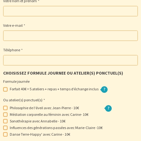
Votre nom et prénom
Votre e-mail
Téléphone
CHOISISSEZ FORMULE JOURNEE OU ATELIER(S) PONCTUEL(S)
Formule journée
Forfait 40€ = 5 ateliers + repas + temps d’échange inclus
Ou atelier(s) ponctuel(s)
Philosophie de l'éveil avec Jean-Pierre - 10€
Médiation corporelle au féminin avec Carine- 10€
Sonothérapie avec Annabelle - 10€
Influences des générations passées avec Marie-Claire -10€
Danse Terre-Happy' avec Carine - 10€