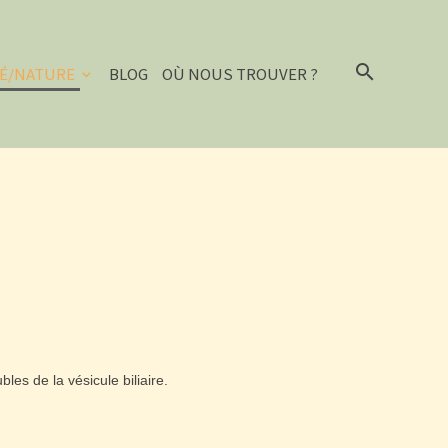
É/NATURE
BLOG
OÙ NOUS TROUVER ?
ubles de la vésicule biliaire.