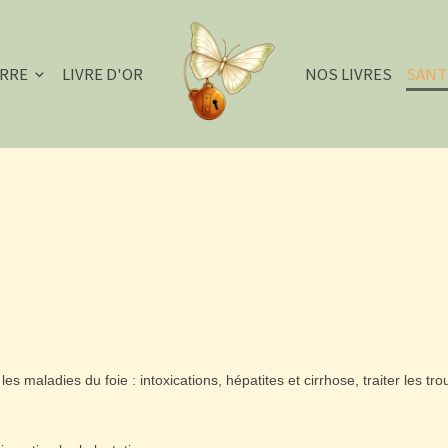
ERRE
LIVRE D'OR
NOS LIVRES
SANT
 les maladies du foie : intoxications, hépatites et cirrhose, traiter les tro