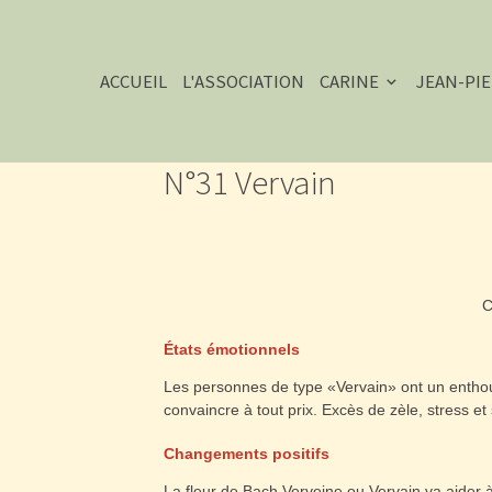
ACCUEIL
L'ASSOCIATION
CARINE
JEAN-PI
N°31 Vervain
C
États émotionnels
Les personnes de type «Vervain» ont un enthousi
convaincre à tout prix. Excès de zèle, stress 
Changements positifs
La fleur de Bach Verveine ou Vervain va aider 