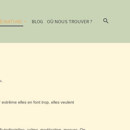
É/NATURE
BLOG
OÙ NOUS TROUVER ?
».
extrême elles en font trop, elles veulent
. Autodiscipline, calme, modération, mesure. On