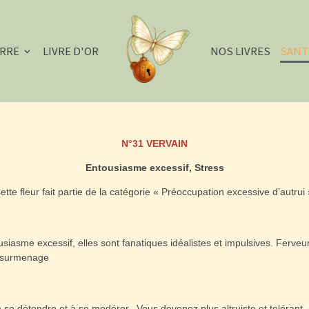
ERRE
LIVRE D'OR
NOS LIVRES
SANT
N°31 VERVAIN
Entousiasme excessif, Stress
ette fleur fait partie de la catégorie « Préoccupation excessive d’autrui 
asme excessif, elles sont fanatiques idéalistes et impulsives. Ferveur 
et surmenage
à se détendre et à se modérer. Vous devenez plus altruiste et tolérant