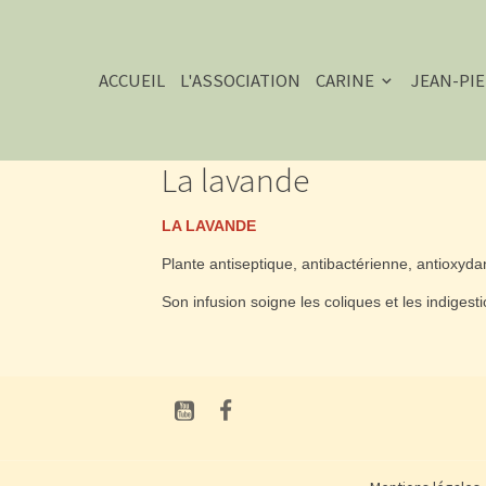
ACCUEIL
L'ASSOCIATION
CARINE
JEAN-PI
La lavande
LA LAVANDE
Plante antiseptique, antibactérienne, antioxydan
Son infusion soigne les coliques et les indigest