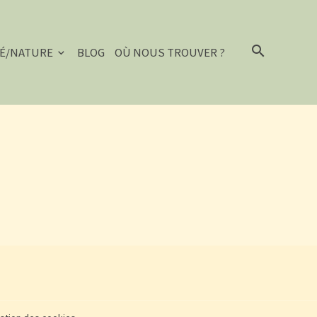
É/NATURE
BLOG
OÙ NOUS TROUVER ?